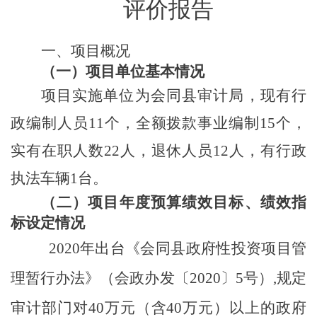
评价报告
一、项目概况
（一）项目单位基本情况
项目实施单位为会同县审计局，现有行
政编制人员
11个，全额拨款事业编制
15
个，
实有在职人数
2
2
人，退休人员
1
2
人
，
有
行政
执法
车辆
1台。
（二）项目年度预算绩效目标、绩效指
标设定情况
20
20
年出台《
会同县政府性投资项目管
理暂行办
法
》（
会政办发〔
2020〕5号
）
,
规定
审计部门对
40万元（含40万元）以上的政府