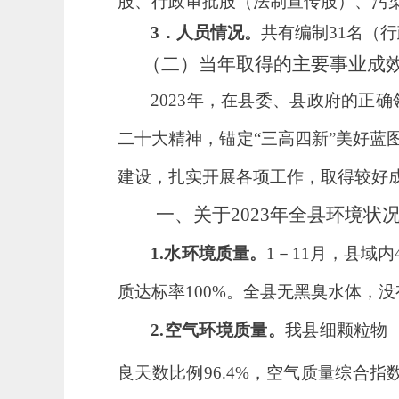
股、行政审批股（法制宣传股）、污
3．人员情况。
共有
编制
31
名
（
行
（二）当年取得的主要事业成
202
3
年，在县委、县政府的正确
二十大精神，
锚定
“三高四新”美好蓝
建设
，
扎实开展各项工作，
取得较好
一、关于
2023年全县环境
1.水环境质量。
1
－
1
1
月，
县域内
质达标率
100%
。
全县
无黑臭水体
，没
2.空气环境质量。
我县细颗粒物
良天数比例
96.4
%，空气质量综合指数(