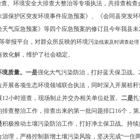
检查、环境安全大排查大整治等专项执法，共排查检查
水源保护区突发环境事件应急预案》、
《会同县突发环
染天气应急预案》等四个应急预案的修订且
今年我县未
染线索及时调查处理
69”等举报平台，对群众所反映的环境污
有效化解，维护了社会稳定。
环境质量。一是
强化大气污染防治，打好蓝天保卫战。
位开展各项生态环境领域联合执法，同时深入开展秸秆
12小时巡查，现场制止并交办相关单位处置。
二是
扎
的排查整治工作，
排查出来的第一批问题排口
16个，
是
积极推动土壤污染防治工作，打好净土保卫战。
持续
合治理，
严格控制新增土壤污染风险
，坚决完成
“一住