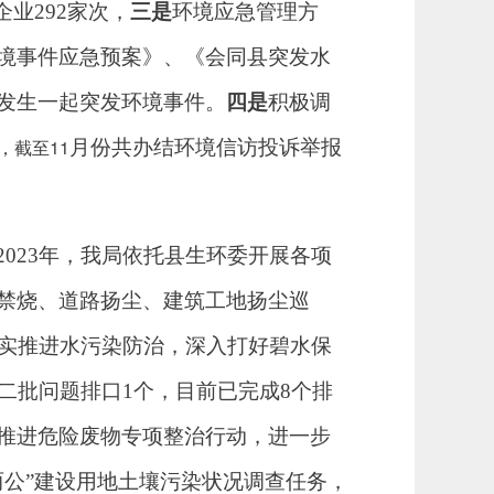
企业
292
家
次
，
三是
环境应急管理方
境事件应急预案》、《会同县突发水
发生一起突发环境事件。
四是
积极调
，截至11
月份
共办结
环境信访投诉举报
2023年，我局依托县生环委开展各项
禁烧、道路扬尘、建筑工地扬尘巡
实推进水污染防治，深入打好碧水保
第二批问题排口1个，目前已完成8个排
推进危险废物专项整治行动，进一步
两公”建设用地土壤污染状况调查任务，