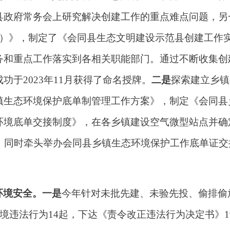
县政府常务会上研究解决创建工作的重点难点问题，另
030年）》，制定了《会同县生态文明建设示范县创建工
务和重点工作落实到各相关职能部门。通过不断
收集创
成功于
2023年11月获得了命名授牌。
二是
探索建立乡镇
镇生态环境保护底单制管理工作方案》，制定《会同县
环境底单交接制度》，
在各乡镇
建设空气微型站点
并
确
，同时
牵头举办会同县乡镇生态环境保护工作底单证交
环境安全。一是
今年针对未批先建、未验先投、偷排偷
境违法行为
14
起，下达
《责令改正违法行为决定书》