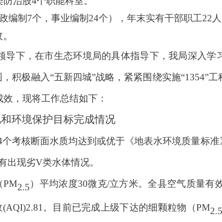
染防治股
4个职能科室
。
政编制
7
个，
事业编制
24
个），年末
实有
干部职工
22
效。
领导下，在市生态环境局的具体指导下，我局
深入
学
图，积极融入“五新四城”
战略
，紧紧围绕实施
“
1354
”工
成效，现将工作总结如下
：
状况和环境保护目标完成情况
4个考核断面水质均达到或优于《地表水环境质量标准》
有出现劣
V
类水体情况。
（
PM
）
平均浓度
30
微克
/立方米。全县空气质量有
2.5
AQI
)
2.81
。目前已完成上级下达的
细颗粒物
（
PM
2.