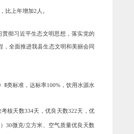
人，比上年增加2人
。
习贯彻习近平生态文明思想，落实党的
程，
全面推进我县
生态文明
和美丽会同
Ⅱ类标准，达标率100%
，
饮用水源水
效考核天数
334
天，优良天数
322
天，优
）
30
微克
/立方米
、
空气质量优良天数
5