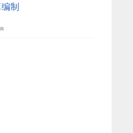
算编制
局