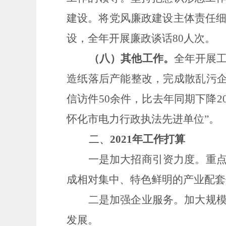
建设。将党风廉政建设主体责任
设，全年开展廉政谈话
80人次。
（八）其他工作。
全年开展
造纸落后产能整改，完成散乱污
信访件
50
余件，比去年同期下降
2
怀化市电力行政执法先进单位
”。
二、
2021
年工作打算
一是加大招商引资力度。
重
成相对集中、特色鲜明的产业配套
二是加强企业服务。
加大规
发展。