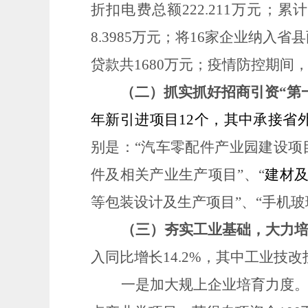
折扣电费总额
222.211
万元；累计
8.3985
万元；将
16
家企业纳入省县
贷款共
1680
万元；疫情防控期间
（二）抓实抓好招商引资
“第
年新引进项目
12个，其中承接省
别是：“汽车零配件产业园建设项
件及相关产业生产项目
”、
“
建材
等包装设计及生产项目”、
“手机玻
（三）夯实工业基础，大力
入同比增长
14.2
%
，其中工业技改
一是加大规上企业培育力度