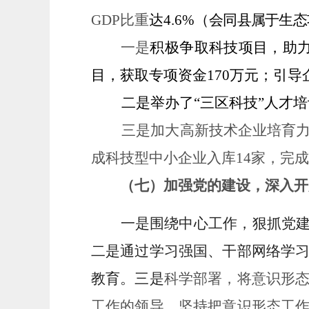
GDP比重
达
4.6
%
（
会同县属于生态
一是
积极争取科技项目，助
目，获取专项资金
170
万元；引导
二是举办了
“三区科技”人才
三是加大高新技术企业培育
成科技型中小企业入库
14
家，完成
（七）
加强党的建设，深入开
一是围绕中心工作，狠抓党
二是通过学习强国、干部网络学
教育。三是
科学部署，将意识形
工作的领导。坚持把意识形态工