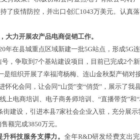
支持了疫情防控，并出口创汇
1043
万美元。认真落
，大力开展农产品电商促销工作。
020年在县城重点区域新建一批5G站点，形成5G
G信号，争取到7个基站建设项目，目前已完成2个
一是
组织开展了幸福湾杨梅、连山金秋梨产销对
走进怀化会同，让会同“山货”变“俏货”，展示了
线上电商培训、电子商务师培训、
“直播带货”和
条街建设，引进本县
7
家社会企业入驻，充分展示
销售额完成3850万元。
提升科技服务支撑力。
全年
R&D研发经费支出完成