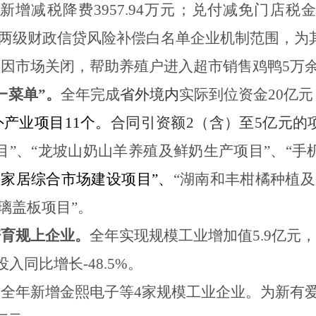
新增减税降费
3957.94
万元；兑付减免门店税
两级财政信贷风险补偿白名单企业机制范围，为
，因市场关闭，帮助养殖户进入超市销售鸡鸭
5
万
一菜单”。
全年完成
省外境内
实际到位资金
20亿
外产业项目11个。
合同引资额
2
（含）至
5
亿元的
目”、“龙坡山奶山羊养殖及鲜奶生产项目”、“手
及家居综合市场建设项目
”、
“湖南和丰柑橘种植及
璃盖板项目”
。
培育规上企业。
全年实现规模工业增加值
5.9亿元
投入同比增长
-48.5
%
。
。全年新增金熙电子等
4
家规模工业
企业
。
为新有