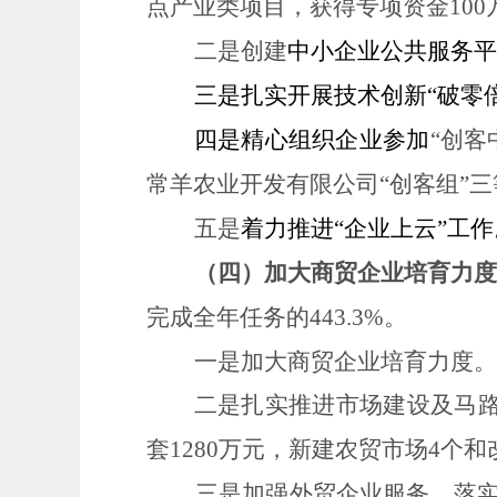
点产业类项目，获得专项资金
100
二是创建
中小企业公共服务平
三
是扎实开展技术创新
“破零
四是精心组织企业参加
“创客
常羊农业开发有限公司“创客组”
五是
着力推进
“企业上云”工作
（四）加大商贸企业培育力度
完成全年任务的443.3%。
一是加大商贸企业培育力度。
二是扎实推进市场建设及马
套
1280
万元，新建农贸市场
4
个和
三是加强外贸企业服务，落