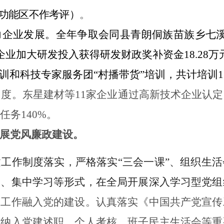
功能区不作考评）
。
力企业发展。
全年争取会同县青朗侗族苗族乡七
企业加大研发投入获得研发财政奖补资金
18.28
万
培训和科技专家服务团“村播带货”培训，共计培训
1
力度。东星建材等
11家企业
通过高新技术企业认定
任务
140%
。
展党风廉政建设。
建工作制度落实，严格落实
“三会一课”、组织生
习、集中学习等形式，在全局开展深入学习型党组
态工作融入党的建设。认真落实《中国共产党宣传
作纳入党建述职、个人考核、班子民主生活会等重