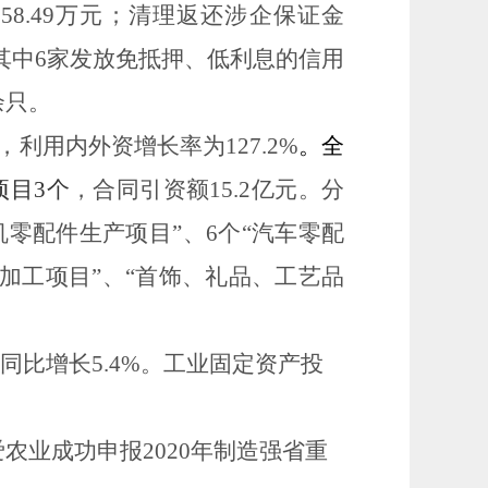
金
58.49
万元；清理返还涉企保证金
其中
6
家发放免抵押、低利息的信用
余只。
元，利用内外资增长率为127.2
%
。全
项目
3
个
，合同引资额
15.
2亿元。分
机零配件生产项目”、
6
个
“
汽车零配
加工项目”、“首饰、礼品、工艺品
，同比增长5.4%。
工业固定资产投
爱农业成功申报
2020
年制造强省重