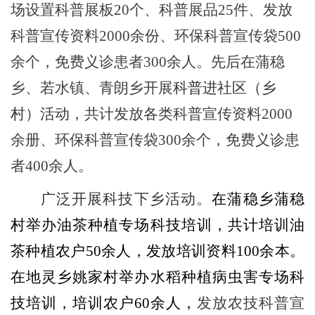
场设置科普展板
20个、科普展品25件、发放
科普宣传资料2000余份、环保科普宣传袋500
余个，免费义诊患者300余人。先后在蒲稳
乡、若水镇、青朗乡开展
科普进社区
（乡
村）
活动
，
共计发放各类科普宣传资料
2000
余册、环保科普宣传袋300余个，免费义诊患
者400余人。
广泛开展
科技下乡活动
。
在蒲稳乡蒲稳
村
举办
油茶种植专场科技
培训
，共计培训油
茶种植
农户
50余人，发放培训资料100余本。
在地灵乡姚家村
举办
水稻种植病虫害专场科
技
培训
，培训农户
60余人，
发放农技科普宣