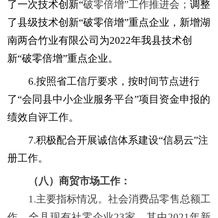
了一次技术创新“
破零倍增
”工作推进会；
调整
了县级技术创新
“破零倍增”
重点企业，新增湖
南两合竹业有限公司为
2022年
我县
技术创
新
“破零倍增”重点企业。
6.按照省工信厅要求，按时间节点进行
了“会同县中小企业服务平台”项目资金申报的
绩效自评工作。
7.积极配合开展诚信体系建设“信易云”注
册工作。
（
八）
商贸市场工作：
1.
主要指标情况。社会消费品零售总额工
作，全县现有社零企业
23
家，其中
2021
年新