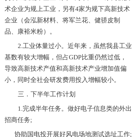
术企业为规上工业，另有
4
家
为
规下高新技术
企业（会泓新材料、将军兰花
、健骄皮制
品、
康裕米粉）
。
2.工业体量过小。
近年来，虽然
我县
工业
基数
有较大增幅，但
占
GDP比重
仍然
过低
，
导致高新技术
产值和
高新技术产业增加值偏
小
，同时
全社会研发费用投入
增幅较小。
三．下半年工作计划
1.完成半年任务。做好电子信息类的外出
招商任务;
协助国电投开展好风电场地测试选址工作
;