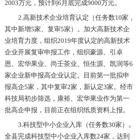
2003万元，
预计到
6月底完成9000万元
。
2.高新技术企业培育认定
（任务数
10家，
其中
新增
5家
、
复审
5家
）
。
加大高新技术企
业培育力度，
组织
2019年度认定的高新技术
企业开展复审申报工作
，
组织豪源、引卓
恩、
宏华果业、
尚壬茶业、恒生源、凯润等
6
家企业新申报高企业认定。目前第一批拟申
报
高企
5家，其中
复审
2
家，新
认定
3
家
。经市
科技局初步筛选，康裕、宏华果业作为第一
批高企申报，
目前正在组织纸质资料上报。
3.科技型中小企业入库
（任务数
30家
）
。
全县完成
科技型中小企业入库数
24
家，达到