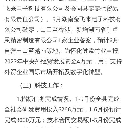
飞来电子科技有限公司
及会同县零零七贸易
有限责任公司）。
5月
湖南金飞来电子科技有
限公司破零，出口至香港。新增
湖南省引卓
恩精密制造有限公司
1家
企业备案
，预计
6月
自营
出口
至
越南
等地
。
为怀化健霆竹业申报
2022年中央外经贸发展资金4万元，用于支持
外贸企业国际市场开拓及数字化转型。
（三）科技工作：
1.指标任务完成情况。1-
5
月
份全县
完成
全社会研发费用投入
6266
万元，
1-
6
月份预计
完成
8000
万元；技术合同交易额
1-5月份完成