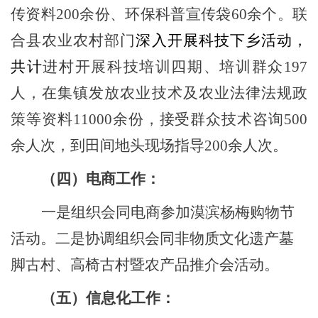
传资料
200余份、环保科普宣传袋60余个。联
合县农业农村部门
深入
开展
科技下乡活动
，
共计
进村开展科技培训四期、培训群众
197
人，
在集镇
发放农业技术及农业法律法规政
策等资料
11000余份，接受群众技术咨询500
余人次，
到
田间地头现场指导
200余人次。
（四）电商工作：
一是组织会同电商参加漠滨杨梅购物节
活动。二是协调组织会同非物质文化遗产墓
脚古村、高椅古村暨农产品推介会活动。
（五）信息化工作
：