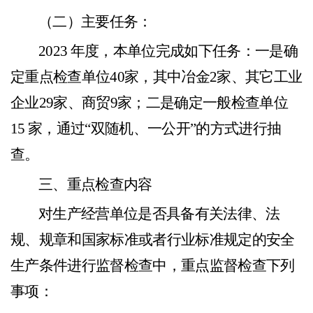
（
二）
主要任务
：
2023 年度，本单位完成如下任务
：
一是确
定重点
检查
单位
4
0
家，其中冶金
2家、其
它
工业
企业
29
家、商
贸
9
家
；
二是确定一般检查单位
15 家，通过“双随机
、
一公开
”的方式进行抽
查。
三、重点检查内容
对生产经营单位是否具备有关法律、法
规、规章和国家标准或者行业标准规定的安全
生产条件进行监督检查
中，
重
点
监督检查下列
事项
：