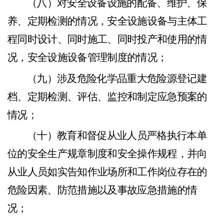
（
八）
对安
全
设备
设施的
配备、维护、保
养、定期检
测的情况，安全
设施设备与主体工
程同时设计、同时施工、同
时投产
和使用的情
况，安全设施设备管理制度的情况
；
（
九）
涉及危险化学品重大危险源登记建
档、定期检测
、
评估、
监控和制定应急预案的
情况
；
（
十）
教育和督促从业人员严格执行本单
位的安全生产规
章制度
和安全操作规程，并向
从业人员如实告知作业场所和工
作岗
位存在的
危险因素
、
防范措施以及事故应急措施的情
况
；