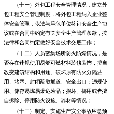
（十一）
外包工程安全管理情况，建立外
包工程安全管
理制度，
将外包工程纳入企业整
体安全管理，依法与承包单
位签订
安全生产协
议或在合同中约定有关安全生产管理条
款
，按
法律和合同约定做好安全技术交底工作
；
（
十二）
人员密集场所防火防爆情况，是
否存在违规使
用
易燃可燃材料装修装饰，擅自
改变建筑结构和用途、破坏
原
有防火分隔
;占
用、堵塞、封闭疏散通道、安全出口
；
违
规
使
用、储存易燃易爆危险品
；
损坏、挪用或者擅
自拆除
、
停
用防火设施、器材等情况
；
（
十三）
制定、实施生产安全事故应急预