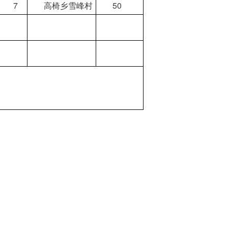
7
高椅乡雪峰村
50