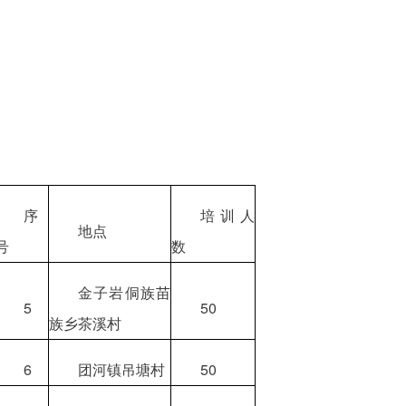
序
培训人
地点
号
数
金子岩侗族苗
5
50
族乡茶溪村
6
团河镇吊塘村
50