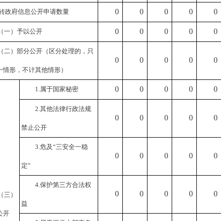
0
0
0
0
0
转政府信息公开申请数量
0
0
0
0
0
（一）予以公开
（二）部分公开
（区分处理的，只
0
0
0
0
0
一情形，不计其他情形）
0
0
0
0
0
1.属于国家秘密
2.其他法律行政法规
0
0
0
0
0
禁止公开
3.危及“三安全一稳
0
0
0
0
0
定”
4.保护第三方合法权
0
0
0
0
0
（三）
益
公开