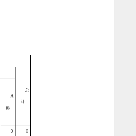
总
其
计
他
0
0