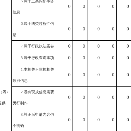
5.属于三类内部事务
0
0
0
0
0
信息
6.属于四类过程性信
0
0
0
0
0
息
0
0
0
0
0
7.属于行政执法案卷
0
0
0
0
0
8.属于行政查询事项
1.本机关不掌握相关
0
0
0
0
0
政府信息
（四）
2.没有现成信息需要
0
0
0
0
0
提供
另行制作
3.补正后申请内容仍
0
0
0
0
0
不明确