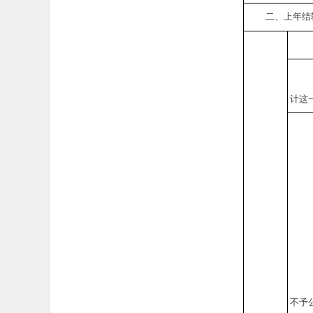
二、上年结
计这
不予