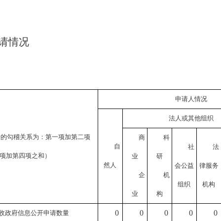
请情况
申请人情况
法人或其他组织
据的勾稽关系为：第一项加第二项
商
科
自
社
法
项加第四项之和）
业
研
然人
会公益
律服务
企
机
组织
机构
业
构
0
0
0
0
0
收政府信息公开申请数量