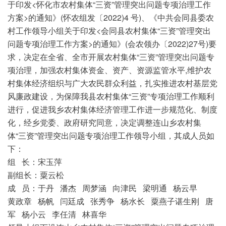
于印发<怀化市农村集体“三资”管理突出问题专项治理工作
方案>的通知》(怀农组发〔2022)4 号)、《中共会同县委农
村工作领导小组关于印发<会同县农村集体“三资”管理突出
问题专项治理工作方案>的通知》(会农领办〔2022)27号)要
求，决定在全省、全市开展农村集体“三资”管理突出问题专
项治理，加强农村集体资金、资产、资源监管水平,维护农
村集体经济组织与广大农民群众利益，扎实推进农村基层党
风廉政建设，为保障我县农村集体“三资”专项治理工作顺利
进行，促进我乡农村集体经济管理工作进一步规范化、制度
化，经乡党委、政府研究同意，决定调整连山乡农村集
体“三资”管理突出问题专项治理工作领导小组，其成人员如
下：
组 长：宋玉萍
副组长：粟云松
成 员：于丹 潘杰 周梦涵 向津民 梁明通 杨云早
黄政章 杨帆 闫廷成 张秀争 杨水长 粟燕子谌生刚 唐
军 杨小云 李任清 林喜华