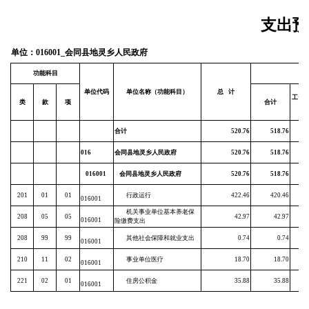
支出预
单位：016001_会同县地灵乡人民政府
功能科目
单位代码
单位名称（功能科目）
总
计
工资
类
款
项
合计
合计
520.76
518.76
4
016
会同县地灵乡人民政府
520.76
518.76
4
016001
会同县地灵乡人民政府
520.76
518.76
4
201
01
01
行政运行
422.46
420.46
3
016001
机关事业单位基本养老保
208
05
05
42.97
42.97
016001
险缴费支出
208
99
99
其他社会保障和就业支出
0.74
0.74
016001
210
11
02
事业单位医疗
18.70
18.70
016001
221
02
01
住房公积金
35.88
35.88
016001