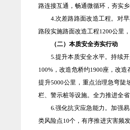
路连接互通，畅通微循环，夯实乡
4
.
次差路路面改造工程。对早
路段实施路面改造工程
1200
公里
（二）本质安全夯实行动
5
.
提升本质安全水平。持续开
100%
，改造危桥约
1900
座
，改造
提升
5000
公里，
重点治理急弯陡
栏、警示桩等设施
。全力推进全省
6
.
强化抗灾应急能力。加强易
类风险点
10
个，
有序推进灾害频