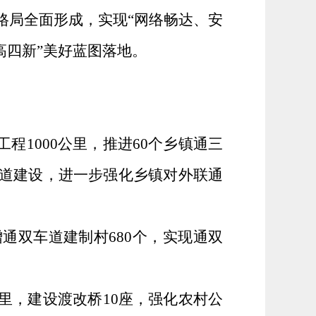
展格局全面形成，实现“网络畅达、安
高四新”美好蓝图落地。
工程
1000
公里
，
推进
60
个乡镇通三
道建设，进一步强化乡镇对外联通
增通双车道建制村
680
个，
实现
通双
。
里，建设渡改桥
10
座，强化农村公