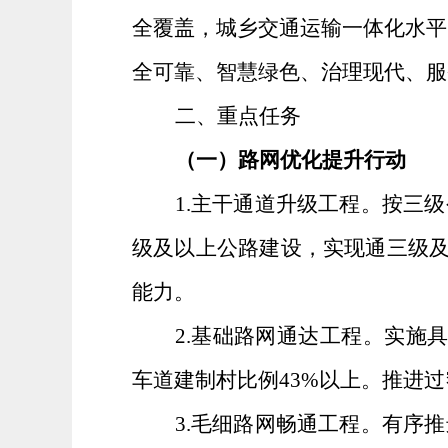
全覆盖，城乡交通运输一体化水平
全可靠、智慧绿色、治理现代、服
二、重点任务
（一）路网优化提升行动
1
.
主干通道升级工程。按三级
级及以上公路建设，实现通三级
能力。
2
.
基础
路
网通达工程。实施
车道建制村比例
43
%
以上
。
推进过
3
.
毛细
路
网畅通工程。有序推