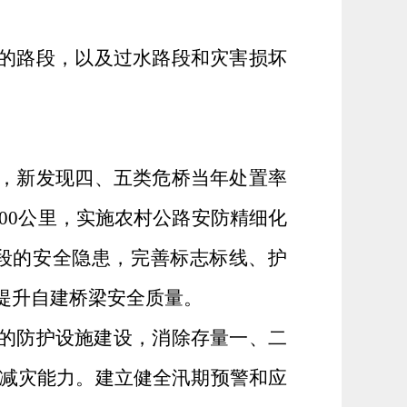
的路段
，以及
过水路段
和
灾害损坏
，新发现四、五类危桥当年处置率
00
公里
，
实施农村公路安防精细化
段的安全隐患，完善标志标线、护
提升自建桥梁安全质量。
的防护设施建设，
消除存量一、二
减灾能力
。
建立健全汛期预警和应