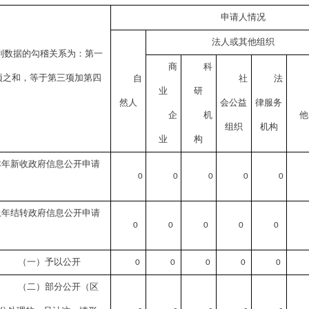
申请人情况
法人或其他组织
列数据的勾稽关系为：第一
商
科
项之和，等于第三项加第四
自
社
法
业
研
然人
会公益
律服务
企
机
他
组织
机构
业
构
本年新收政府信息公开申请
0
0
0
0
0
上年结转政府信息公开申请
0
0
0
0
0
（一）予以公开
0
0
0
0
0
（二）部分公开
（区