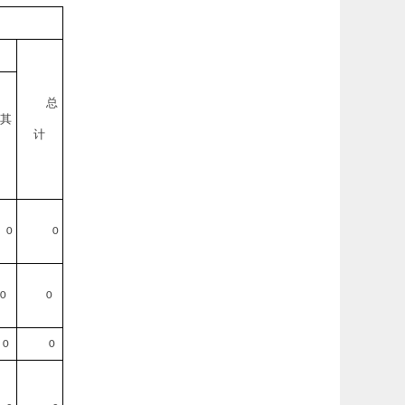
总
其
计
0
0
0
0
0
0