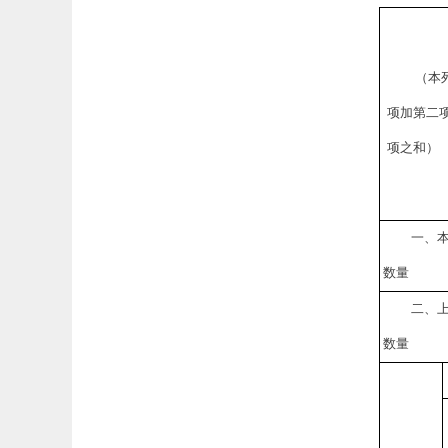
（本
项加第二
项之和）
一、
数量
二、
数量