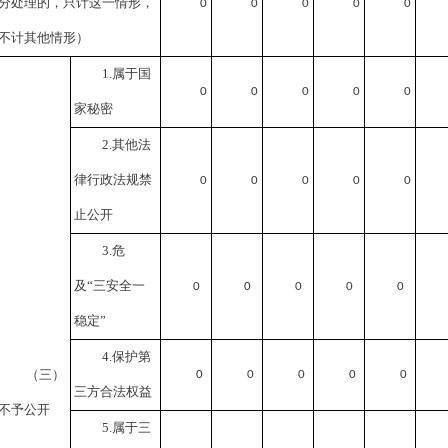
分处理的，只计这一情形，
0
0
0
0
0
不计其他情形）
1.属于国
0
0
0
0
0
家秘密
2.其他法
律行政法规禁
0
0
0
0
0
止公开
3.危
及“三安全一
0
0
0
0
0
稳定”
4.保护第
（三）
0
0
0
0
0
三方合法权益
不予公开
5.属于三