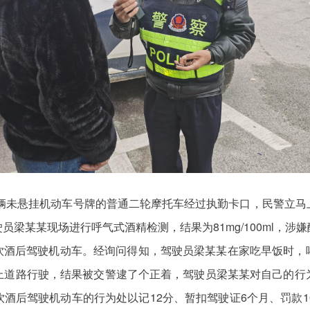
一辆未悬挂机动车号牌的普通二轮摩托车经过执勤卡口，民警立
梁某某现场进行呼气式酒精检测，结果为81mg/100ml，
l，属于饮酒后驾驶机动车。经询问得知，驾驶员梁某某在家吃早饭
上道路行驶，结果被交警逮了个正着，驾驶员梁某某对自己的行
酒后驾驶机动车的行为处以记12分、暂扣驾驶证6个月、罚款1