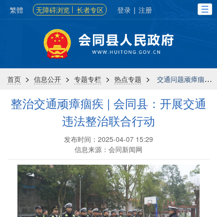
繁體
无障碍浏览
长者专区
登录
|
注册
>
>
>
>
首页
信息公开
专题专栏
热点专题
交通问题顽瘴痼疾集中整治专栏
整治交通顽瘴痼疾 | 会同县：开展交通
违法整治联合行动
发布时间：2025-04-07 15:29
信息来源：会同新闻网