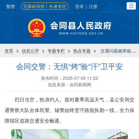
繁體
无障碍浏览
长者专区
登录
|
注册
>
>
>
>
首页
信息公开
专题专栏
热点专题
交通问题顽瘴痼疾集中整治专栏
会同交警：无惧“烤”验“汗”卫平安
发布时间：2025-07-09 11:22
信息来源：会同新闻网
烈日当空，热浪灼人。面对夏季高温天气，县公安局交
通警察大队全体民警、辅警始终坚守路面执勤一线，全力保
障辖区道路交通安全畅通。