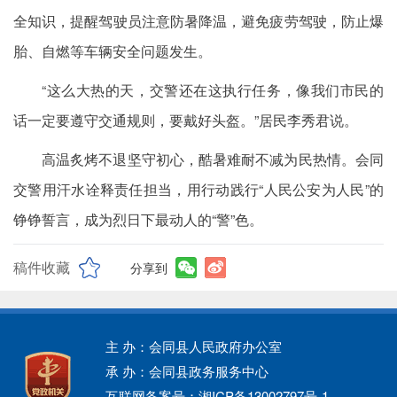
全知识，提醒驾驶员注意防暑降温，避免疲劳驾驶，防止爆
胎、自燃等车辆安全问题发生。
“这么大热的天，交警还在这执行任务，像我们市民的
话一定要遵守交通规则，要戴好头盔。”居民李秀君说。
高温炙烤不退坚守初心，酷暑难耐不减为民热情。会同
交警用汗水诠释责任担当，用行动践行“人民公安为人民”的
铮铮誓言，成为烈日下最动人的“警”色。
稿件收藏
分享到
主 办：会同县人民政府办公室
承 办：会同县政务服务中心
互联网备案号：湘ICP备13002797号-1