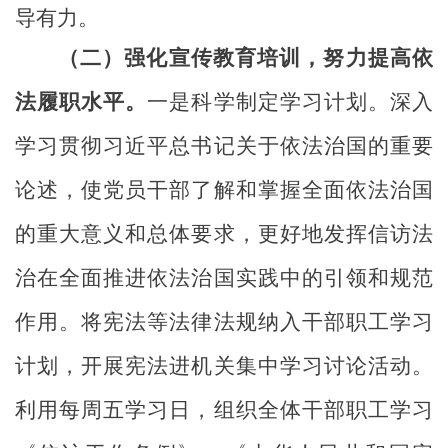
导有力。
（二）
强化
宣传
教育培训，努力提高依
法履职水平
。
一是
科学制定
学习
计划
。
深入
学习贯彻习近平总书记关于依法治国的重要
论述，使党员干部了解和掌握全面依法治国
的重大意义和总体要求，更好地发挥
信访
法
治在全面推进依法治
国
实践中的引领和规范
作用。将宪法等法律法规纳入干部职工学习
计划，开展宪法进机关集中学习讨论活动
。
利用
每
周五学习日，组织全体干部
职工
学习