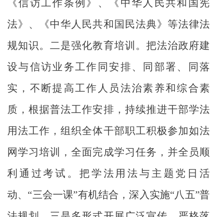
《
信访工作条例
》
、
《中华人民共和国宪
法》、《中华人民共和国民法典》
等法律法
规知识
。
二是
强化教育
培训。
把法治政府建
设与
信访
业务工作同安排、同部署、同落
实，不断提高工作人员法治素养和综合素
质，根据普法工作安排，持续推进干部学法
用法工作，组织
全体干部职工
积极参
加
如法
网学习培训，全面完成学习任务，并全员顺
利通过考试。把学法用法与主题党日活
动、
“
三会一课
”有机
结合，深入实施
“
八五
”
普
法规划
。
三是
多形式开展广泛
宣传。严格落