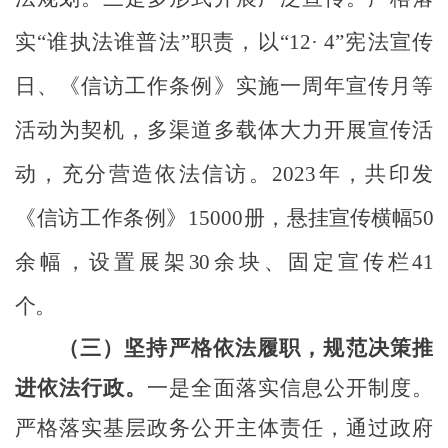
实
“
谁执法谁普法
”职责
，以
“
12· 4
”宪法宣传
日、
《信访工作条例》
实施一周年宣传月等
活动为契机，多渠道多载体大力开展宣传活
动，
充分
营造依法信访。
202
3
年，共
印发
《信访工作条例》
150
00册，
悬挂
宣传横幅
50
余幅
，设置展架
30余块、固定宣传栏41
个
。
（三）
坚持严格依法履职
，
规范决策推
进依法行政
。
一是全面落实信息公开制度。
严格落实基层政务公开主体责任，通过政府