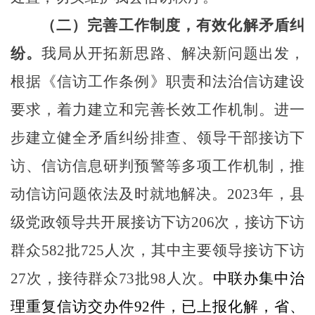
（二）完善工作制度，有效化解矛盾纠
纷。
我局从开拓新思路、解决新问题出发，
根据《信访工作条例》职责和法治信访建设
要求，着力建立和完善长效工作机制。进一
步建立健全矛盾纠纷排查、领导干部接访
下
访
、信访信息研判预警等多项工作机制，推
动信访问题依法及时就地解决。
2023年
，
县
级
党政领导
共开展接访下访
206
次，接访下访
群众
582
批
725
人次
，
其中主要领导接访下访
27
次，接待群众
73
批
98
人次
。
中联办集中治
理重复信访
交办件
92件，
已上报化解，省、