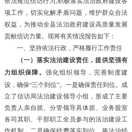
依法规范信访行为
,
积极落实法治政府建设各
项工作
，
切实
化解矛盾
问题，
维护群众
合法
权益，为推动全
县
法治
政府
建设高质量发展
贡献信访力量。现将有关情况报告如下：
一、坚持依法行政，
严格
履行
工作
责任
（一）
落实法治建设责任
，
提供
坚强有
力
组织保障
。
强化组织领导，
完善
制度建
设，
确保
“
三
个
到位
”
。一是确保责任到位。成
立了
信访局
法治建设领导小组，形成了主要
负责人亲自抓、分管领导具体抓、业务股室
各司其职、干部
职工
全员参与的法治建设工
作机制。二是确保经费落实到位。将法治经