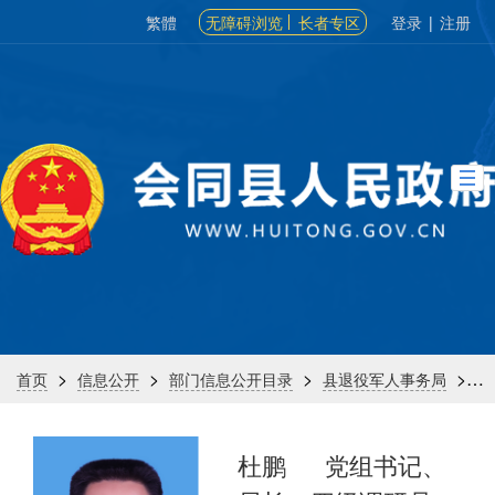
繁體
无障碍浏览
长者专区
登录
|
注册
>
>
>
>
首页
信息公开
部门信息公开目录
县退役军人事务局
机
杜鹏
党组书记、