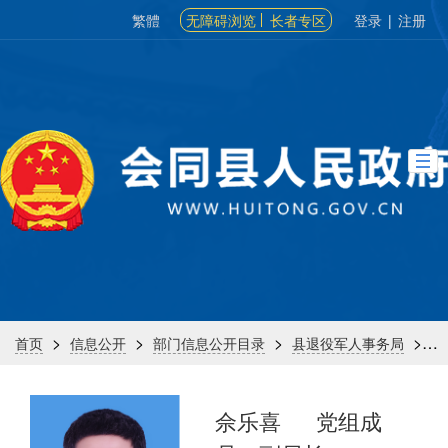
繁體
无障碍浏览
长者专区
登录
|
注册
>
>
>
>
首页
信息公开
部门信息公开目录
县退役军人事务局
机
佘乐喜
党组成