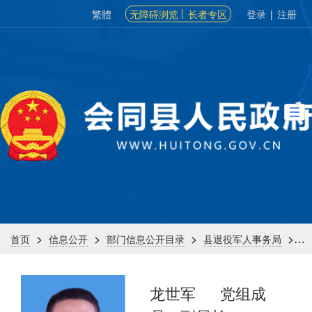
繁體
无障碍浏览
长者专区
登录
|
注册
>
>
>
>
首页
信息公开
部门信息公开目录
县退役军人事务局
机
龙世军
党组成