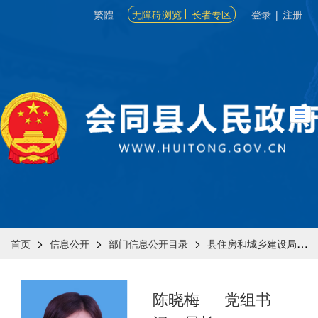
繁體
无障碍浏览
长者专区
登录
|
注册
>
>
>
>
首页
信息公开
部门信息公开目录
县住房和城乡建设局
陈晓梅
党组书