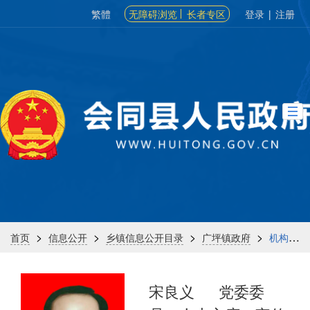
繁體
无障碍浏览
长者专区
登录
|
注册
>
>
>
>
首页
信息公开
乡镇信息公开目录
广坪镇政府
机构信息
宋良义
党委委