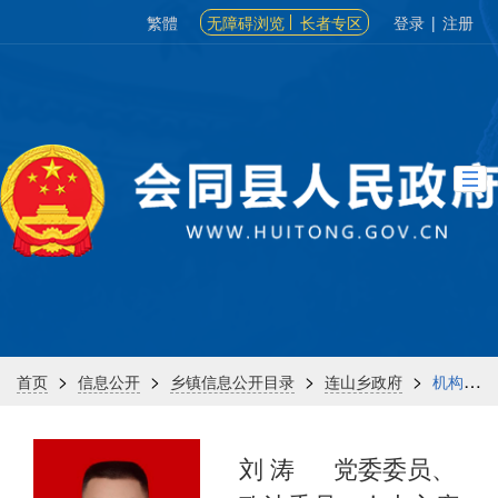
繁體
无障碍浏览
长者专区
登录
|
注册
>
>
>
>
首页
信息公开
乡镇信息公开目录
连山乡政府
机构信息
刘 涛
党委委员、