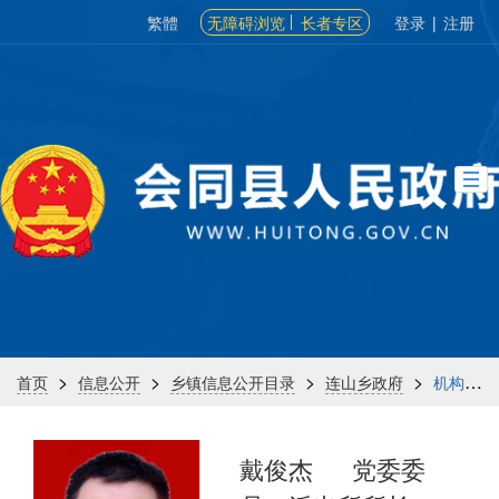
繁體
无障碍浏览
长者专区
登录
|
注册
>
>
>
>
首页
信息公开
乡镇信息公开目录
连山乡政府
机构信息
戴俊杰
党委委