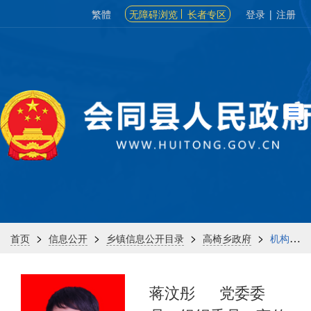
繁體
无障碍浏览
长者专区
登录
|
注册
>
>
>
>
首页
信息公开
乡镇信息公开目录
高椅乡政府
机构信息
蒋汶彤
党委委