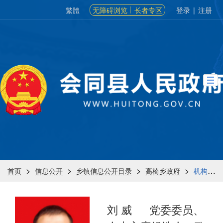
繁體
无障碍浏览
长者专区
登录
|
注册
>
>
>
>
首页
信息公开
乡镇信息公开目录
高椅乡政府
机构信息
刘 威
党委委员、