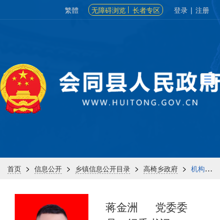
繁體
无障碍浏览
长者专区
登录
|
注册
>
>
>
>
首页
信息公开
乡镇信息公开目录
高椅乡政府
机构信息
蒋金洲
党委委