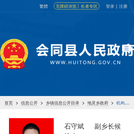
繁體
无障碍浏览
长者专区
登录
|
注册
>
>
>
>
首页
信息公开
乡镇信息公开目录
地灵乡政府
机构信息
石守斌
副乡长候