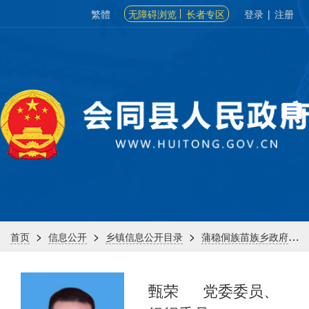
繁體
无障碍浏览
长者专区
登录
|
注册
>
>
>
>
首页
信息公开
乡镇信息公开目录
蒲稳侗族苗族乡政府
甄荣
党委委员、