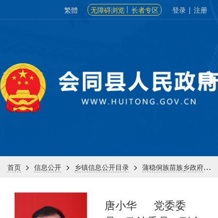
繁體
无障碍浏览
长者专区
登录
|
注册
>
>
>
>
首页
信息公开
乡镇信息公开目录
蒲稳侗族苗族乡政府
唐小华
党委委