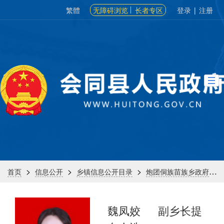
繁體
无障碍浏览
长者专区
登录
|
注册
>
>
>
>
首页
信息公开
乡镇信息公开目录
炮团侗族苗族乡政府
魏凤姣
副乡长提