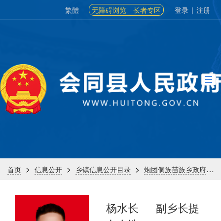
繁體
无障碍浏览
长者专区
登录
|
注册
>
>
>
>
首页
信息公开
乡镇信息公开目录
炮团侗族苗族乡政府
杨水长
副乡长提