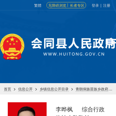
繁體
无障碍浏览
长者专区
登录
|
注册
>
>
>
>
首页
信息公开
乡镇信息公开目录
青朗侗族苗族乡政府
李晔枫
综合行政