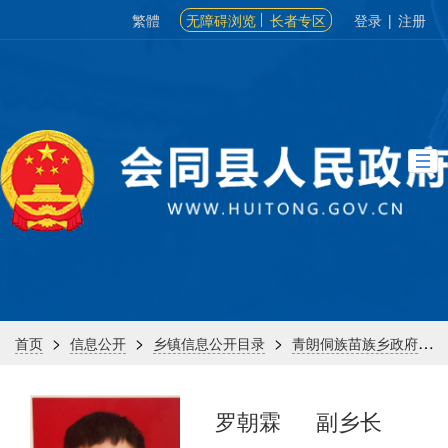
繁體
无障碍浏览
长者专区
登录
|
注册
>
>
>
>
首页
信息公开
乡镇信息公开目录
青朗侗族苗族乡政府
罗朝霖
副乡长