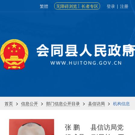
繁體
无障碍浏览
长者专区
登录
|
注册
>
>
>
>
首页
信息公开
部门信息公开目录
县信访局
机构信息
张 鹏
县信访局党