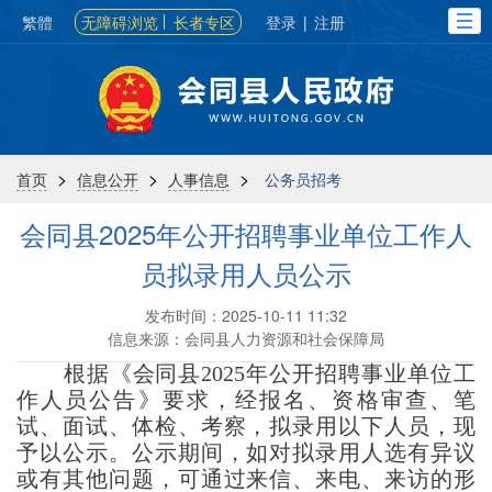
繁體
无障碍浏览
长者专区
登录
|
注册
>
>
>
首页
信息公开
人事信息
公务员招考
会同县2025年公开招聘事业单位工作人
员拟录用人员公示
发布时间：2025-10-11 11:32
信息来源：会同县人力资源和社会保障局
根据《会同县
2025
年公开招聘事业单位工
作人员
公告
》要求
，经报名、资格审查、笔
试、面试、体检、考察，拟录用以下人员，现
予以公示。公示期间，如对拟录用人选有异议
或有其他问题，可通过来信、来电、来访的形