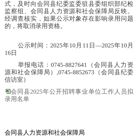
式，及时向会同县纪委监
委
驻县委组织部纪检
监察
组
、会同县人力资源和社会保障局反映。
经调查核实，如果公示对象存在影响录用问题
的，将取消录用资格。
公示时间：
202
5
年
10
月
11
日
—202
5
年
10
月
1
6
日
举报电话：
0745-8827641
（会同县人力资
源和社会保障局）
,
0745-88
52673
（会同县纪委
信访室
）
会同县2025年公开招聘事业单位工作人员拟
录用名单
会同县人力资源和社会保障局