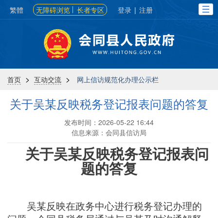
繁體
无障碍浏览
长者专区
登录
|
注册
>
>
首页
互动交流
网上信访规范化办理公示栏
关于吴某反映税务登记报表问题的答复
发布时间：2026-05-22 16:44
信息来源：会同县信访局
关于
吴
某反映
税务登记报表
问
题的
答
复
吴
某
反映
在政务中心进行税务登记办理
的