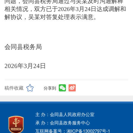
问题，
会同县税务局通过与吴某及时沟通解释
相关情况，双方
已于
202
6
年
3
月
24
日
达成调解和
解协议
，
吴
某对答复处理表示满意。
会同县
税务
局
202
6
年
3
月
24
日
稿件收藏
分享到
主 办：会同县人民政府办公室
承 办：会同县政务服务中心
互联网备案号：湘ICP备13002797号-1