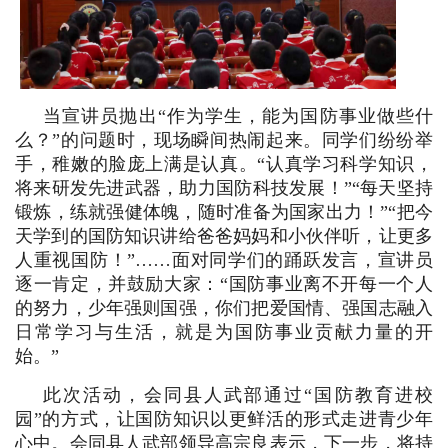
当宣讲员抛出
“作为学生，能为国防事业做些什
么？”的问题时，现场瞬间热闹起来。同学们纷纷举
手，稚嫩的脸庞上满是认真。“认真学习科学知识，
将来研发先进武器，助力国防科技发展！”“每天坚持
锻炼，练就强健体魄，随时准备为国家出力！”“把今
天学到的国防知识讲给爸爸妈妈和小伙伴听，让更多
人重视国防！”……面对同学们的踊跃发言，宣讲员
逐一肯定，并鼓励大家：“国防事业离不开每一个人
的努力，少年强则国强，你们把爱国情、强国志融入
日常学习与生活，就是为国防事业贡献力量的开
始。”
此次活动，会同县人武部通过
“国防教育进校
园”的方式，让国防知识以更鲜活的形式走进青少年
心中。会同县人武部领导高宗良表示，下一步，将持