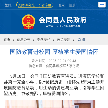
繁體
无障碍浏览
长者专区
登录
|
注册
>
>
>
>
首页
信息公开
专题专栏
热点专题
双拥
国防教育进校园 厚植学生爱国情怀
发布时间：2025-09-21 09:43
信息来源：会同县退役军人事务局
9月18日，会同县国防教育宣讲员走进漠滨学校和
县第一完全小学，以“铭记历史、缅怀先烈”为主题开
展国防教育活动，用生动的讲述与互动，引导学生回
望历史、致敬先烈，厚植爱国情怀。