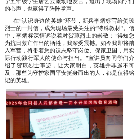
学五年级学生唐艺云激动地发言，道出了现场同学们
的心声，也赢得了阵阵掌声。
在
“认识身边的英雄”环节，新兵李炳标写给贺琼
烈士的一封信，成为现场最受关注的“特殊教材”。信
中，李炳标深情诉说着对贺琼烈士的崇敬：“得知您
为抗日救亡作出的牺牲，我深受震撼。如今我即将踏
入军营，将带着您的遗志坚守岗位、保家卫国，用实
际行动践行军人的使命与担当。”宣讲员向同学们介
绍了贺琼烈士事迹，让大家明白，英雄并非遥不可
及，那些为守护家国平安挺身而出的人，都是值得铭
记的英雄。