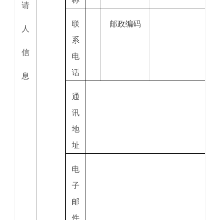
请
联
邮政编码
人
系
信
电
话
息
通
讯
地
址
电
子
邮
件