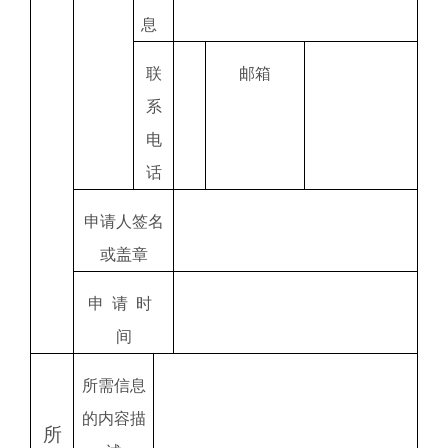
息
联
邮箱
系
电
话
申请人签名
或盖章
申
请
时
间
所需信息
的内容描
所