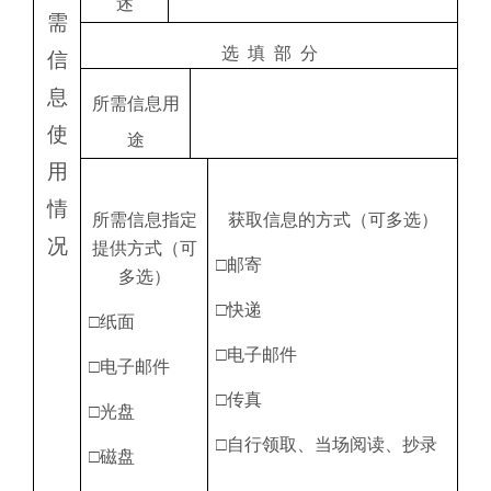
述
需
选
填
部
分
信
息
所需信息用
使
途
用
情
所需信息指定
获取信息的方式（可多选）
况
提供方式（可
□邮寄
多选）
□快递
□纸面
□电子邮件
□电子邮件
□传真
□光盘
□自行领取、当场阅读、抄录
□磁盘