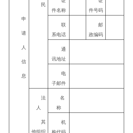
证
证
民
件名称
件号码
申
联
邮
请
系电话
政编码
人
通
讯地址
信
电
息
子邮件
法
名
人
称
其
机
他组织
构代码