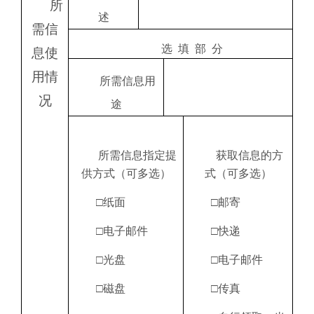
所
述
需信
选
填
部
分
息使
用情
所需信息用
况
途
所需信息指定提
获取信息的方
供方式（可多选）
式（可多选）
□纸面
□邮寄
□电子邮件
□快递
□光盘
□电子邮件
□磁盘
□传真