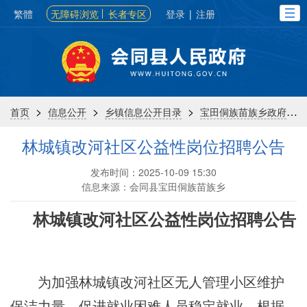
繁體
无障碍浏览
长者专区
登录
|
注册
>
>
>
>
首页
信息公开
乡镇信息公开目录
宝田侗族苗族乡政府
林城镇改河社区公益性岗位招聘公告
发布时间：2025-10-09 15:30
信息来源：会同县宝田侗族苗族乡
林城镇改河社区公益性岗位招聘公告
为加强
林城镇改河社区无人管理小区
维护
保洁力量，促进就业困难人员稳定就业，根据