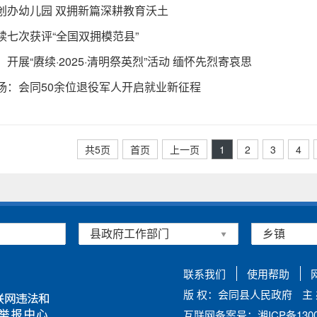
创办幼儿园 双拥新篇深耕教育沃土
续七次获评“全国双拥模范县”
开展“赓续·2025·清明祭英烈”活动 缅怀先烈寄哀思
场：会同50余位退役军人开启就业新征程
共5页
首页
上一页
1
2
3
4
联系我们
使用帮助
版 权：会同县人民政府
主
互联网备案号：湘ICP备13002