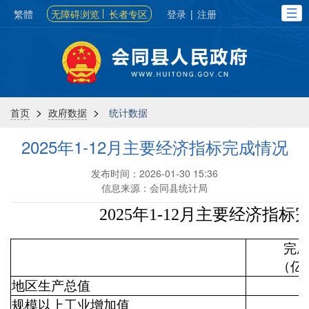
繁體
无障碍浏览
长者专区
登录
|
注册
>
>
首页
政府数据
统计数据
2025年1-12月主要经济指标完成情况
发布时间：2026-01-30 15:36
信息来源：会同县统计局
2025年1-12月主要经济指标
完
（亿
地区生产总值
规模以上工业增加值
-