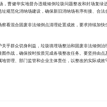
场，曹健华实地督办违规倾倒垃圾问题整改和封场复绿
选址规范化消纳场建设，确保新旧消纳场有序衔接、合法
场察看混合固废非法倾倒点清理处置成效，要求持续加快
护关乎群众切身利益，垃圾填埋场整治和固废非法倾倒治
挂图作战，确保按时按质完成各项整改任务。要坚持由点
属地管理、部门监管和企业主体责任，以整改的实际成效