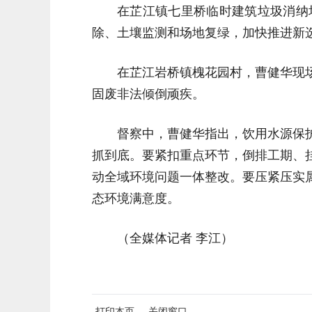
在芷江镇七里桥临时建筑垃圾消纳
除、土壤监测和场地复绿，加快推进新
在芷江岩桥镇槐花园村，曹健华现
固废非法倾倒顽疾。
督察中，曹健华指出，饮用水源保
抓到底。要紧扣重点环节，倒排工期、
动全域环境问题一体整改。要压紧压实
态环境满意度。
（全媒体记者 李江）
打印本页
关闭窗口