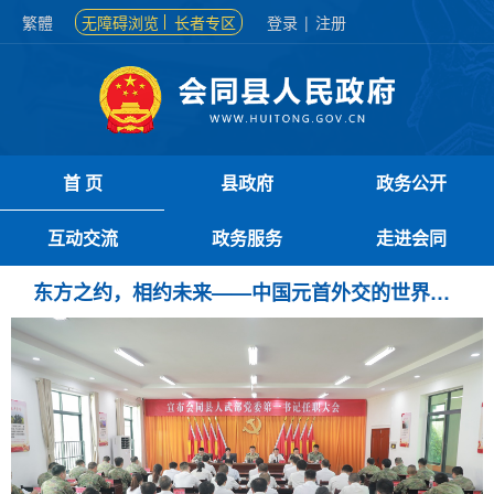
繁體
无障碍浏览
长者专区
登录
|
注册
首 页
县政府
政务公开
互动交流
政务服务
走进会同
东方之约，相约未来——中国元首外交的世界情怀与大国气派