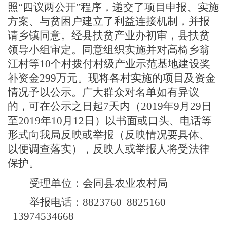
照“四议两公开”程序，递交了项目申报、实施
方案、与贫困户建立了利益连接机制，并报
请乡镇同意。经县扶贫产业办初审，县扶贫
领导小组审定。同意组织实施
并对高椅乡翁
江村等
10个村拨付村级产业示范基地建设奖
补资金299
万元。
现将各村实施的项目及资金
情况予以公示。
广大群众对
名单
如有异议
的，可在公示之日起7天内（201
9
年
9
月
29
日
至201
9
年
10
月
12
日）以书面或口头、电话等
形式向我
局
反映或举报（反映情况要具体、
以便调查落实），反映人或举报人将受法律
保护。
受理单位：会同县农业农村局
举报电话：
8823760 8825160
13974534668