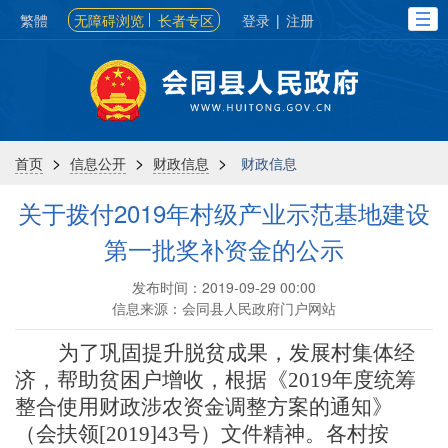
繁體
无障碍浏览
长者专区
登录
|
注册
>
>
>
首页
信息公开
财政信息
财政信息
关于拨付2019年村级产业示范基地建设
第一批奖补资金的公示
发布时间：2019-09-29 00:00
信息来源：会同县人民政府门户网站
为了巩固提升脱贫成果，发展村集体经
济，帮助贫困户增收，根据《2019年度统筹
整合使用财政涉农资金调整方案的通知》
（会扶领
[
2019
]
43号）文件精神。
各村按