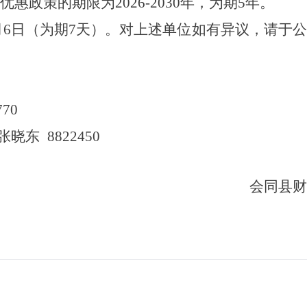
优惠政策的期限为
202
6
-20
30
年，为期
5年。
月
6
日
（为期
7天
）
。对上述单位如有异议，请于
770
张晓东
8822450
会同县财