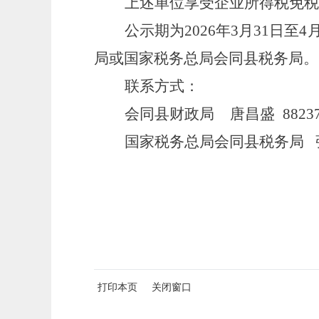
上述单位享受企业所得税免税
公示期为
202
6
年
3
月
31
日至
4
局或国家税务总局会同县税务局。
联系方式：
会同县财政局
唐昌盛
88
23
国家税务总局会同县税务局
打印本页
关闭窗口