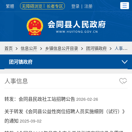
繁體
无障碍浏览
长者专区
登录
|
注册
>
>
>
>
首页
信息公开
乡镇信息公开目录
团河镇政府
人事信息
团河镇政府
人事信息
转发：会同县民政社工站招聘公告
2026-02-26
关于转发《会同县公益性岗位招聘人员实施细则（试行）》
的通知
2025-09-02