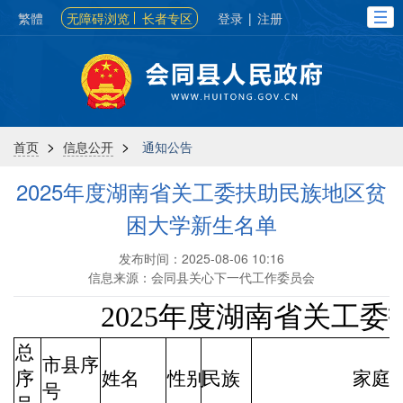
繁體
无障碍浏览
长者专区
登录
|
注册
>
>
首页
信息公开
通知公告
2025年度湖南省关工委扶助民族地区贫
困大学新生名单
发布时间：2025-08-06 10:16
信息来源：会同县关心下一代工作委员会
2025年度湖南省关工
总
市县序
序
姓名
性别
民族
家庭
号