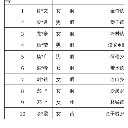
号
1
女
肖*文
侗
金竹镇
男
2
梁*月
侗
堡子镇
女
3
龙*豪
侗
坪村镇
男
4
杨*莹
侗
漠滨乡洞
男
5
杨*广
侗
蒲稳乡
女
6
梁*峰
侗
若水镇
女
7
刘*镔
侗
连山乡
女
8
彭
*
侗
沙溪乡
女
9
邓
*
壮
林城镇
女
10
余*霞
苗
金子岩乡