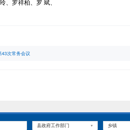
玲、罗祥柏、罗
斌、
43次常务会议