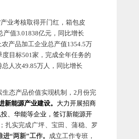
+N”产业考核取得开门红，箱包皮
值3.01838亿元，同比增长
上农产品加工企业总产值
1354.5万
季度目标501家，完成全年任务的
游总人次49.85万人，同比增长
索生态产品价值实现
机制，
2月份完
进新能源产业建设。
大力开展招商
电投、华能等企业，签订新能源开
元；扎实
完成广坪、宝田、蒲稳、
罗
推进
“两新”工作。
成立工作专班，