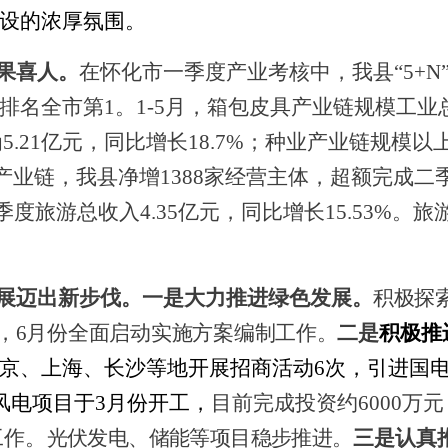
设的浓厚氛围。
果喜人
。
在怀化市一季度产业考核中，我县
“5
名全市第1。1-5月，箱包皮具产业链规模工业总产
为
5.21亿元，同比增长18.7%；
种业产业链规模以
产业链，
我县净增
1388家经营主体，超额完成二
季度旅游总收入4.35亿元，同比增长15.53%。旅
展迈出新步伐。
一是大力推进绿色发展。
积极探
，6月份全面启动实施方案编制工作。
二是
积极推
京、上海、长沙等地开展招商活动
6次，引进国
风电项目于3月份开工，
目前完成投资约
6000万
工作。
光伏发电、储能等项目稳步推进。
三是认真