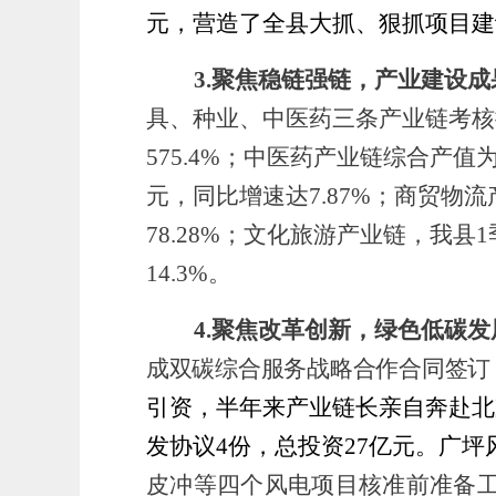
元，营造了全县大抓、狠抓项目建
3.
聚焦稳链强链，
产业建设成
具、种业、中医药三条产业链考核排
575.4%；
中医药产业链
综合产值
元，同比增速达7.87%；
商贸物流
78.28%；
文化旅游产业链，
我县
1
14.3%。
4.
聚焦改革创新，绿色低碳发
成双碳综合服务战略合作合同签订
引资，半年来产业链长亲自奔赴北
发协议4份，总投资27亿元。广坪
皮冲等四个风电
项目核准前准备