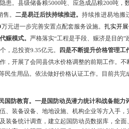
患。县级储备粮5000吨
、
应急成品粮
200吨，
销售。
二是
易迁后扶
持续推进。
持续推进易地搬
9
万元进一步
完善安置点配套服务设施。
扎实开展
代赈模式
。
严格落实
“工程是手段、赈济是目的”
2个，总投资9.35亿元
。
四
是不断提升价格管理工
作，开展了会同县供水价格调整的前期工作。
不
”等民生用品。
依法
做好价格认
证
工作
。
目前
共完
民国防教育。
一是
国防动员潜力统计和战备能力
伍、装备设备、地地设施、机构企业等方入手，
及装备统计调查，建立起国防动员数据库，全面