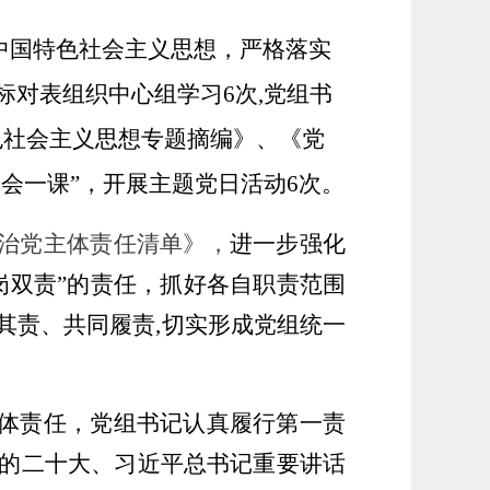
中国特色社会主义思想，
严格落实
对标对表组织中心组学习
6
次
,党组书
色社会主义思想专题摘编》、《党
三会一课”，
开展主题党日活动
6
次。
治党主体责任清单》，
进一步强化
岗双责”的责任，
抓好各自职责范围
其责、共同履责
,切实形成党
组
统一
体责任，党组书记认真履行第一责
的
二十
大、习近平总书记重要讲话