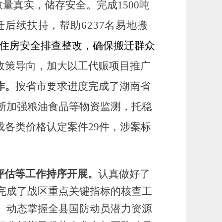
数量真实，储存安全。完成1500吨
迁后续扶持，帮助
6
237
名易地搬
住房安全排查整改，确保搬迁群众
政策导向，
加大以工代赈项目推广
作。
按省市要求进度完成了湖南省
断
加强粮油食品
等物资
监测
，
托稳
成各类价格认定案件
29
件，涉案标
评估等工作持序开展。
认真做好了
完成了战区重点关键指标的核查工
、动态掌握全县国防动员潜力资源