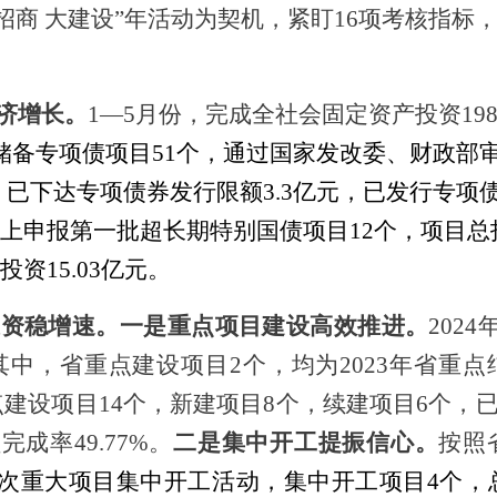
大招商 大建设”年活动为契机，紧盯16项考核指
济增长。
1—
5
月份，完成全社会固定资产投资
19
储备专项债项目
51个，
通过国家发改委、财政部
元，已下达专项债券发行限额3.3亿元，
已发行专项
向上申报第一批超长期特别国债项目12个，项目总投
资15.03亿元。
投资稳增速。
一是重点项目建设高效推进。
202
其中，
省重点建设项目
2个，均为2023年省重
点建设项目
14个，新建项目8个，续建项目6个，
完成率49.77%。
二是集中开工提振信心。
按照
1次重大项目集中开工活动，集中开工项目4个，总投