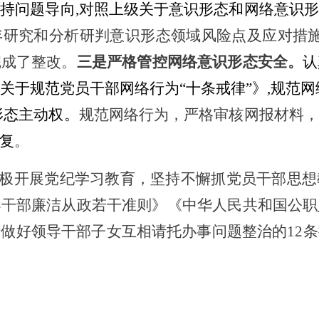
坚持问题导向
,对照
上级关于意识形态和网络意识形
年
研究和分析研判意识形态领域风险点及应对措
完成了整改。
三是严格管控网络意识形态安全。
认
关于规范党员干部网络行为
“十条戒律”
》
,规范
形态主动权。
规范网络行为，严格审核网报材料，
复
。
极开展党纪学习教育，
坚持
不懈抓党员干部思想
导干部廉洁从政若干准则》《中华人民共和国
公职
于做好领导干部子女互相请托办事问题整治的
12