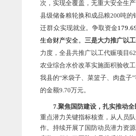
次，实现全覆盖，无重大安全生产隐
县级储备粮轮换和成品粮200吨的
迁群众
实现就业。
争取资金
179.6
生命财产安全。
三是大力
推广以工
力度，全县共推广以工代赈项目
6
农业综合水价改革实施面积验收工
我县的
“米袋子、菜篮子、肉盘子
的金额
9.70
万元。
7.
聚焦国防建设，扎实推动全
重点潜力关键指标核查
，
从人员队
作。持续开展了国防动员潜力资源