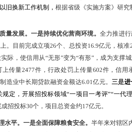
以旧换新工作机制，
根据省级《实施方案》
研究
质量发展。
一是
持续
优化营商环境。
全力推进行
以上。目前完成立项
26个、总投资16.9亿元，核准
设实际，使信用从
“无形”变为“有形”，成为支撑
可上传量
2477件，行政处罚上传量602件，信用
制造业中长期贷款融资金额达6.01亿元。
三是
进
关规定，开展招投标领域
“一项目一考评”“一代
完成招投标
30个
，项目
总
资金
约
17亿
元。
理水平。
一是
全面保障
粮食安全。
半年来对辖区