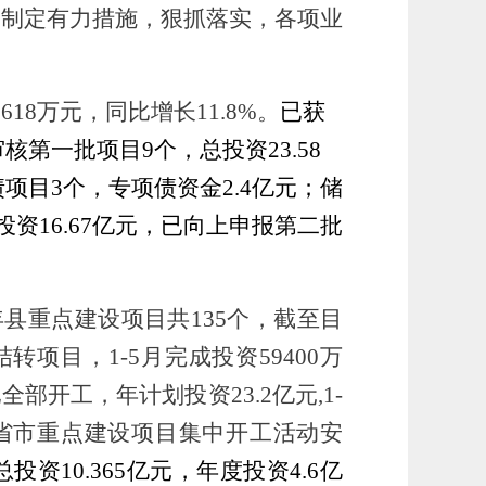
标，制定有力措施，狠抓落实，各项业
8618万
元，同比增长
11
.
8
%
。
已获
审核第一批项目
9个，
总投资
23.58
债项目
3个，
专项债资金
2.4亿元；
储
资16.67亿元，已向上申报第二批
4年县重点建设项目共135个，截至目
点结转项目，
1-5月完成投资59400万
已全部开工，
年计划投资
23.2
亿元
,
1-
省市重点建设项目集中开工活动安
资10.365亿元，年度投资4.6亿